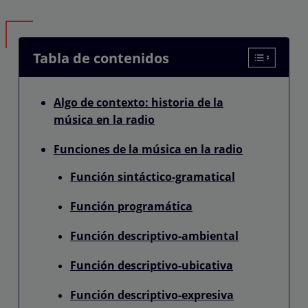
Tabla de contenidos
Algo de contexto: historia de la
música en la radio
Funciones de la música en la radio
Función sintáctico-gramatical
Función programática
Función descriptivo-ambiental
Función descriptivo-ubicativa
Función descriptivo-expresiva