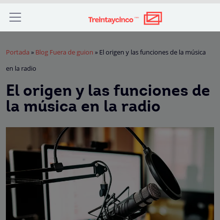
Portada
»
Blog Fuera de guion
»
El origen y las funciones de la música
en la radio
El origen y las funciones de
la música en la radio