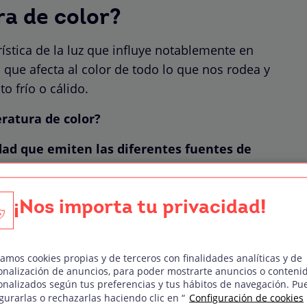
ra de color?
ística de la luz que influye notablemente en
a que afecta al color de todo lo que nos rodea y
o frío o cálido.
ratura de color?
dad que emiten las diferentes fuentes de
 cualquier momento del día, como cualquier
una bombilla. Dicha temperatura
se mide en
lores más altos a los tonos de luz más fríos
¡Nos importa tu privacidad!
ás cálidos.
zamos cookies propias y de terceros con finalidades analíticas y de
onalización de anuncios, para poder mostrarte anuncios o conteni
onalizados según tus preferencias y tus hábitos de navegación. Pu
gurarlas o rechazarlas haciendo clic en “
Configuración de cookies