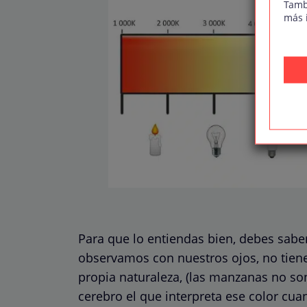
Tamb
más 
Para que lo entiendas bien, debes sabe
observamos con nuestros ojos, no tien
propia naturaleza, (las manzanas no son
cerebro el que interpreta ese color cua