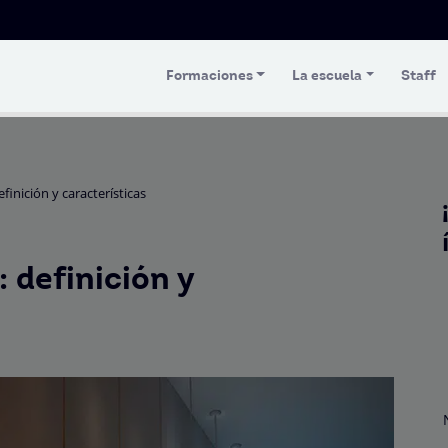
Formaciones
La escuela
Staff
finición y características
 definición y