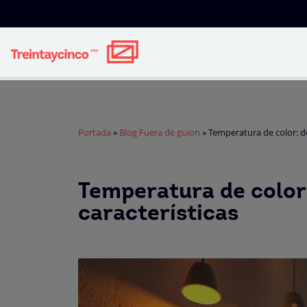
Portada
»
Blog Fuera de guion
»
Temperatura de color: de
Temperatura de color:
características