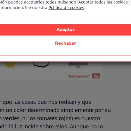
ién puedes aceptarlas todas pulsando “Aceptar todas las cookies”.
información, lee nuestra
Política de cookies
.
Aceptar
Rechazar
r que las cosas que nos rodean y que
en un color determinado simplemente por su
 verdes, ni los tomates rojos) es nuestro
ndo la luz incide sobre ellos. Aunque no lo