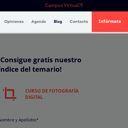
Campus Virtual
Infórmate
Opiniones
Agenda
Blog
Contacto
¡Consigue gratis nuestro
índice del temario!
CURSO DE FOTOGRAFÍA
DIGITAL
Nombre y Apellidos*