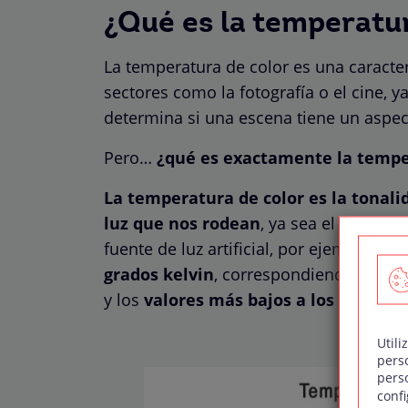
¿Qué es la temperatu
La temperatura de color es una caracter
sectores como la fotografía o el cine, y
determina si una escena tiene un aspect
Pero…
¿qué es exactamente la tempe
La temperatura de color es la tonali
luz que nos rodean
, ya sea el sol, en
fuente de luz artificial, por ejemplo, 
grados kelvin
, correspondiendo los
va
y los
valores más bajos a los tonos m
Utili
pers
pers
confi