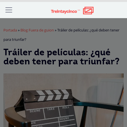
Portada
»
Blog Fuera de guion
»
Tráiler de películas: ¿qué deben tener
para triunfar?
Tráiler de películas: ¿qué
deben tener para triunfar?