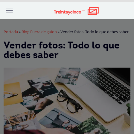
Portada
»
Blog Fuera de guion
»
Vender fotos: Todo lo que debes saber
Vender fotos: Todo lo que
debes saber