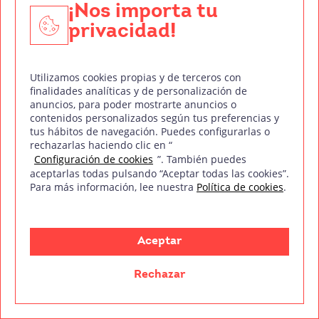
¡Nos importa tu
Descubre toda la actualidad de la industria audiovisual
privacidad!
a golpe de clic
Utilizamos cookies propias y de terceros con
finalidades analíticas y de personalización de
anuncios, para poder mostrarte anuncios o
contenidos personalizados según tus preferencias y
tus hábitos de navegación. Puedes configurarlas o
rechazarlas haciendo clic en “
Configuración de cookies
”. También puedes
aceptarlas todas pulsando “Aceptar todas las cookies”.
Para más información, lee nuestra
Política de cookies
.
Aceptar
Rechazar
Decidir cuánto cobrar como fotógrafo es una de las
preguntas más complicadas cuando estás empezando.