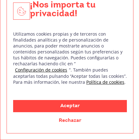
Inversión) real de tu inversión en vídeo
¡Nos importa tu
marketing y aplicar mejoras continuas
privacidad!
para incrementar los resultados. No
subestimes la importancia de un
Utilizamos cookies propias y de terceros con
correcto análisis de métricas.
finalidades analíticas y de personalización de
anuncios, para poder mostrarte anuncios o
contenidos personalizados según tus preferencias y
tus hábitos de navegación. Puedes configurarlas o
Conclusión y consejos formativos
rechazarlas haciendo clic en “
Configuración de cookies
”. También puedes
El vídeo marketing ha llegado para quedarse.
aceptarlas todas pulsando “Aceptar todas las cookies”.
Para más información, lee nuestra
Política de cookies
.
Cada vez más empresas están recurriendo a
impactantes vídeos para conectar con sus
clientes y conseguir una amplia difusión viral de
Aceptar
sus campañas.
Rechazar
A lo largo de este artículo, has descubierto
múltiples claves para sacar el máximo partido a