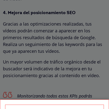
4. Mejora del posicionamiento SEO
Gracias a las optimizaciones realizadas, tus
vídeos podrán comenzar a aparecer en los
primeros resultados de búsqueda de Google.
Realiza un seguimiento de las keywords para las
que ya aparecen tus vídeos.
Un mayor volumen de tráfico orgánico desde el
buscador será indicativo de la mejora en tu
posicionamiento gracias al contenido en vídeo.
Monitorizando todos estos KPIs podrás
evaluar el ROI (Retorno Sobre la