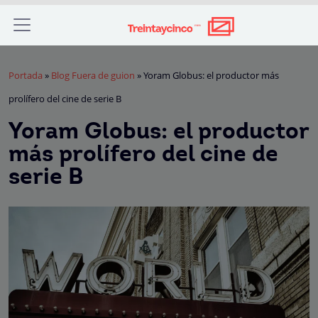
Portada
»
Blog Fuera de guion
»
Yoram Globus: el productor más
prolífero del cine de serie B
Yoram Globus: el productor
más prolífero del cine de
serie B