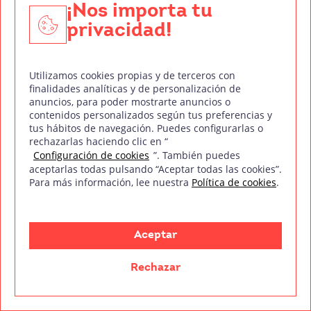
Conoce el proceso editorial
¡Nos importa tu
privacidad!
Utilizamos cookies propias y de terceros con
Bibliografía
finalidades analíticas y de personalización de
anuncios, para poder mostrarte anuncios o
Yoram Globus – Rebel Way Entertainment. (2018, 29
contenidos personalizados según tus preferencias y
tus hábitos de navegación. Puedes configurarlas o
marzo). Rebel Way Entertainment.
https://rebelwa
rechazarlas haciendo clic en “
Configuración de cookies
”. También puedes
yent.com/yoram-globus/
aceptarlas todas pulsando “Aceptar todas las cookies”.
Para más información, lee nuestra
Política de cookies
.
colaboradores de Wikipedia. (2023, 26 diciembre).
Menahem Golan. Wikipedia, la enciclopedia libre.
ht
tps://es.wikipedia.org/wiki/Menahem_Golan
Aceptar
Rechazar