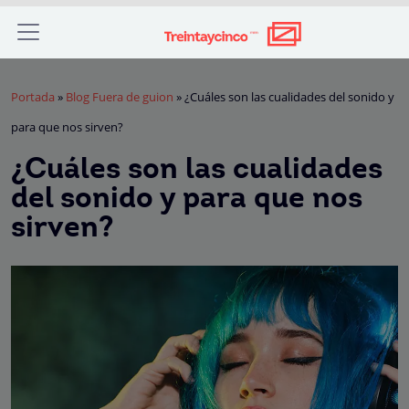
Portada
»
Blog Fuera de guion
»
¿Cuáles son las cualidades del sonido y
para que nos sirven?
¿Cuáles son las cualidades
del sonido y para que nos
sirven?