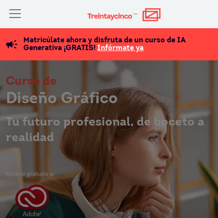
Matricúlate ahora y disfruta de un curso de IA
Generativa ¡GRATIS!
Infórmate ya
Curso de
Diseño Gráfico
Tu futuro profesional, de boceto a
realidad
Acceso gratuito a: