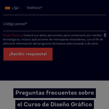
+34
Teléfono*
Código postal*
Grupo Northius
tratará sus datos personales para contactarle por medios
tecnológicos, incluso aplicaciones de mensajería instantánea, con el fin de
ofrecerle información del programa formativo seleccionado o de otros
directamente relacionados con el interés manifestado y, en su caso, para
tramitar la contratación correspondiente. Compartiremos su solicitud con las
¡Recibir respuesta!
empresas que conforman el
Grupo Northius
, con el objeto de que estas pued
hacerle llegar la mejor oferta de productos y servicios de acuerdo a su petició
Quedan reconocidos los derechos de acceso, rectificación, supresión,
oposición, limitación, tal y como se explica en la
Política de Privacidad
.
Preguntas frecuentes sobre
el Curso de Diseño Gráfico