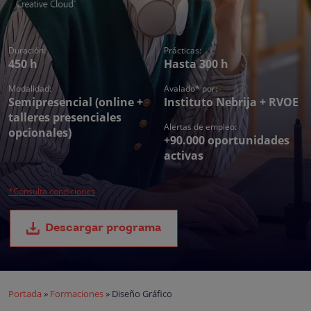
Duración:
Prácticas:
450 h
Hasta 300 h
Modalidad:
Avalado* por:
Semipresencial (online +
Instituto Nebrija + RVOE
talleres presenciales
Alertas de empleo:
opcionales)
+90.000 oportunidades
activas
*Consulta condiciones
Descargar programa
Portada
»
Formaciones
»
Diseño Gráfico