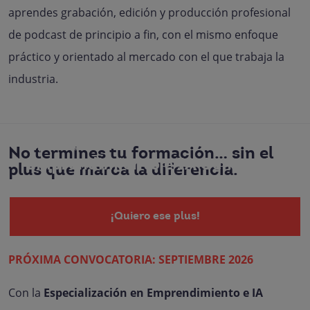
aprendes grabación, edición y producción profesional
de podcast de principio a fin, con el mismo enfoque
práctico y orientado al mercado con el que trabaja la
industria.
Especialización en
No termines tu formación… sin el
Emprendimiento e IA Generativa
plus que marca la diferencia.
¡Quiero ese plus!
PRÓXIMA CONVOCATORIA: SEPTIEMBRE 2026
Con la
Especialización en Emprendimiento e IA