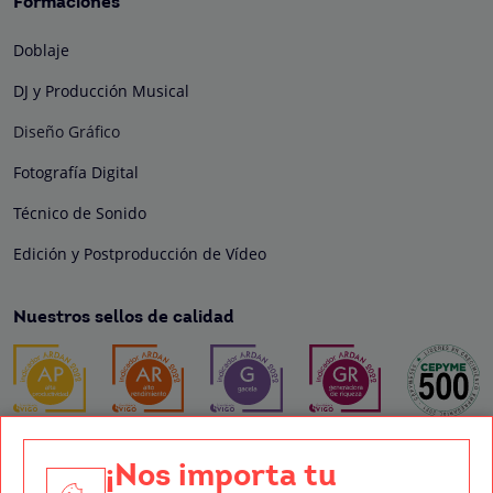
Formaciones
Doblaje
DJ y Producción Musical
Diseño Gráfico
Fotografía Digital
Técnico de Sonido
Edición y Postproducción de Vídeo
Nuestros sellos de calidad
Síguenos en Redes Sociales
¡Nos importa tu