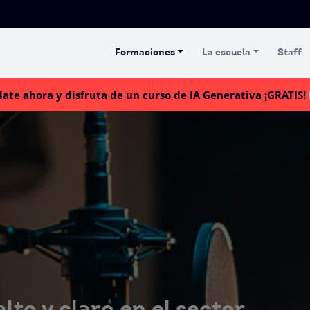
Formaciones
La escuela
Staff
late ahora y disfruta de un curso de IA Generativa ¡GRATIS!