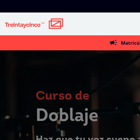
Matricú
Curso de
Doblaje