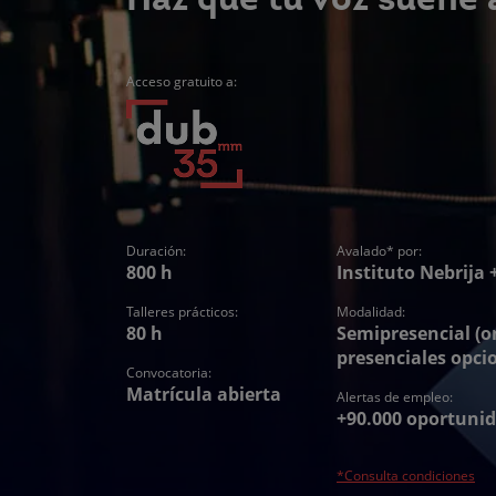
Haz que tu voz suene a
Acceso gratuito a:
Duración:
Avalado* por:
800 h
Instituto Nebrija
Talleres prácticos:
Modalidad:
80 h
Semipresencial (on
presenciales opci
Convocatoria:
Matrícula abierta
Alertas de empleo:
+90.000 oportunid
*Consulta condiciones