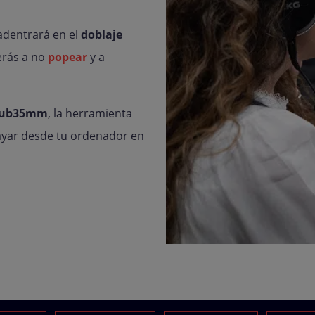
adentrará en el
doblaje
erás a no
popear
y a
Dub35mm
, la herramienta
sayar desde tu ordenador en