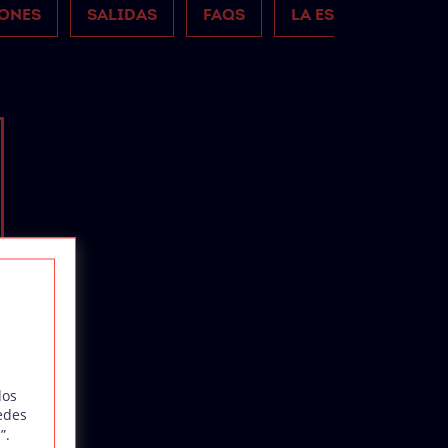
ONES
SALIDAS
FAQS
LA ESCUELA
ÓN
 Y
OS
ás
en
 a
t,
ph
, y
dí
da
dos
e y
edes
ón.
”.