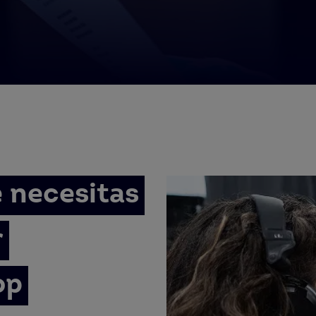
 necesitas
r
op