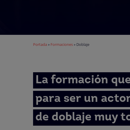
Portada
»
Formaciones
»
Doblaje
La formación que
para ser un acto
de doblaje muy t