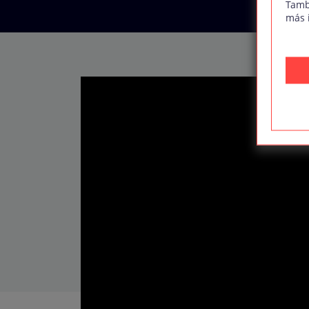
Tamb
más 