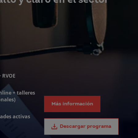
lto y claro en el sector
 + RVOE
line + talleres
onales)
Más información
ades activas
Descargar programa