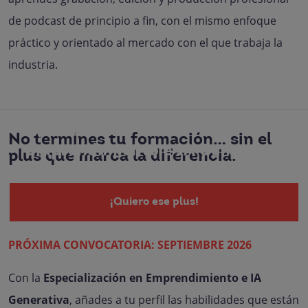
de podcast de principio a fin, con el mismo enfoque
práctico y orientado al mercado con el que trabaja la
industria.
Especialización en
No termines tu formación… sin el
Emprendimiento e IA Generativa
plus que marca la diferencia.
¡Quiero ese plus!
PRÓXIMA CONVOCATORIA: SEPTIEMBRE 2026
Con la
Especialización en Emprendimiento e IA
Generativa
, añades a tu perfil las habilidades que están