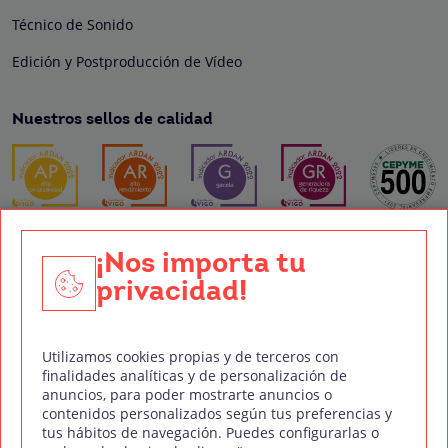
Técnico de Sonido
Edición y Postproducción de Vídeo
Nuestros sellos de calidad
Síguenos en Redes Sociales
¡Nos importa tu
privacidad!
Política de privacidad
Política de cookies
Aviso legal
Mapa del sitio
Treintaycinco PT
Utilizamos cookies propias y de terceros con
finalidades analíticas y de personalización de
mm
Copyright © Treintaycinco
2026
anuncios, para poder mostrarte anuncios o
contenidos personalizados según tus preferencias y
tus hábitos de navegación. Puedes configurarlas o