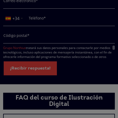
Correo electrónico*
+34
Teléfono*
Código postal*
Grupo Northius
tratará sus datos personales para contactarle por medios
tecnológicos, incluso aplicaciones de mensajería instantánea, con el fin de
ofrecerle información del programa formativo seleccionado o de otros
directamente relacionados con el interés manifestado y, en su caso, para
tramitar la contratación correspondiente. Compartiremos su solicitud con las
¡Recibir respuesta!
empresas que conforman el
Grupo Northius
, con el objeto de que estas pued
hacerle llegar la mejor oferta de productos y servicios de acuerdo a su petició
Quedan reconocidos los derechos de acceso, rectificación, supresión,
oposición, limitación, tal y como se explica en la
Política de Privacidad
.
FAQ del curso de Ilustración
Digital