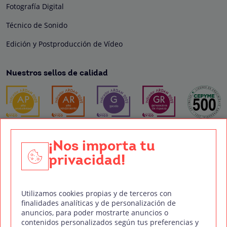
Fotografía Digital
Técnico de Sonido
Edición y Postproducción de Vídeo
Nuestros sellos de calidad
Síguenos en Redes Sociales
¡Nos importa tu
privacidad!
Política de privacidad
Política de cookies
Aviso legal
Mapa del sitio
Treintaycinco PT
Utilizamos cookies propias y de terceros con
finalidades analíticas y de personalización de
mm
Copyright © Treintaycinco
2026
anuncios, para poder mostrarte anuncios o
contenidos personalizados según tus preferencias y