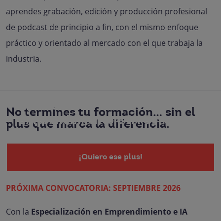
aprendes grabación, edición y producción profesional
de podcast de principio a fin, con el mismo enfoque
práctico y orientado al mercado con el que trabaja la
industria.
Especialización en
No termines tu formación… sin el
Emprendimiento e IA Generativa
plus que marca la diferencia.
¡Quiero ese plus!
PRÓXIMA CONVOCATORIA: SEPTIEMBRE 2026
Con la
Especialización en Emprendimiento e IA