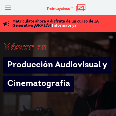
Matricúlate ahora y disfruta de un curso de IA
Generativa ¡GRATIS!
Infórmate ya
Máster en
Producción Audiovisual y
Cinematografía