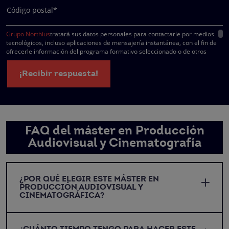
Código postal*
Grupo Northius
tratará sus datos personales para contactarle por medios
tecnológicos, incluso aplicaciones de mensajería instantánea, con el fin de
ofrecerle información del programa formativo seleccionado o de otros
directamente relacionados con el interés manifestado y, en su caso, para
tramitar la contratación correspondiente. Compartiremos su solicitud con las
¡Recibir respuesta!
empresas que conforman el
Grupo Northius
, con el objeto de que estas pued
hacerle llegar la mejor oferta de productos y servicios de acuerdo a su petició
Quedan reconocidos los derechos de acceso, rectificación, supresión,
oposición, limitación, tal y como se explica en la
Política de Privacidad
.
FAQ del máster en Producción
Audiovisual y Cinematografía
¿POR QUÉ ELEGIR ESTE MÁSTER EN
PRODUCCIÓN AUDIOVISUAL Y
CINEMATOGRÁFICA?