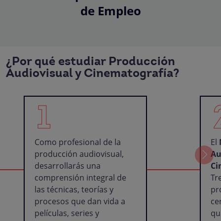
de Empleo
¿Por qué estudiar Producción
Audiovisual y Cinematografía?
1
Como profesional de la
El
producción audiovisual,
Au
desarrollarás una
Ci
comprensión integral de
Tr
las técnicas, teorías y
pr
procesos que dan vida a
ce
películas, series y
qu