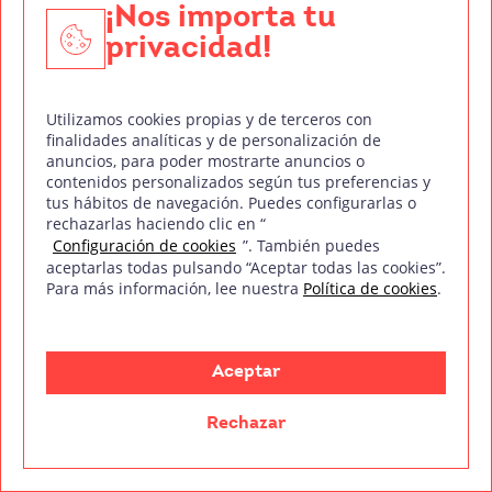
¡Nos importa tu
Introducción al diseño UX y UI
privacidad!
Metodología práctica basada
Utilizamos cookies propias y de terceros con
en el aprendizaje por proyectos
finalidades analíticas y de personalización de
anuncios, para poder mostrarte anuncios o
contenidos personalizados según tus preferencias y
Nuestra plataforma ofrece una gran variedad de
tus hábitos de navegación. Puedes configurarlas o
rechazarlas haciendo clic en “
recursos educativos
en el campo del diseño gráfico,
Configuración de cookies
”. También puedes
aceptarlas todas pulsando “Aceptar todas las cookies”.
supervisados por los expertos en la materia. En tu
Para más información, lee nuestra
Política de cookies
.
plataforma online
puedes encontrar
temas, ejercicios
y recursos complementarios,
las 24 horas del día, los
Aceptar
365 días del año.
Rechazar
Enfoque que combina