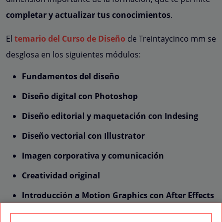
completar y actualizar tus conocimientos
.
El
temario del Curso de Diseño
de Treintaycinco mm se
desglosa en los siguientes módulos:
Fundamentos del diseño
Diseño digital con Photoshop
Diseño editorial y maquetación con Indesing
Diseño vectorial con Illustrator
Imagen corporativa y comunicación
Creatividad original
Introducción a Motion Graphics con After Effects
Introducción al diseño web