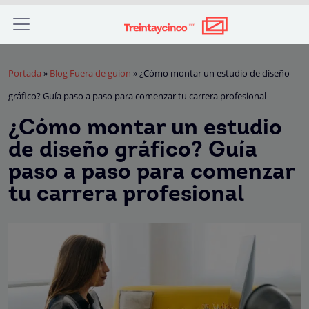
Portada
»
Blog Fuera de guion
»
¿Cómo montar un estudio de diseño
gráfico? Guía paso a paso para comenzar tu carrera profesional
¿Cómo montar un estudio
de diseño gráfico? Guía
paso a paso para comenzar
tu carrera profesional