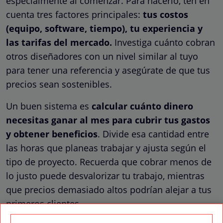
especialmente al comenzar. Para hacerlo, ten en
cuenta tres factores principales:
tus costos
(equipo, software, tiempo), tu experiencia y
las tarifas del mercado.
Investiga cuánto cobran
otros diseñadores con un nivel similar al tuyo
para tener una referencia y asegúrate de que tus
precios sean sostenibles.
Un buen sistema es
calcular cuánto dinero
necesitas ganar al mes para cubrir tus gastos
y obtener beneficios
. Divide esa cantidad entre
las horas que planeas trabajar y ajusta según el
tipo de proyecto. Recuerda que cobrar menos de
lo justo puede desvalorizar tu trabajo, mientras
que precios demasiado altos podrían alejar a tus
primeros clientes.