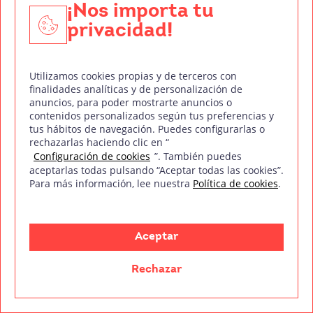
¡Nos importa tu
Organiza tus proyectos y plazos
privacidad!
La
gestión eficiente de tus proyectos
es
esencial para
cumplir con los plazos y
Utilizamos cookies propias y de terceros con
mantener una buena relación con tus
finalidades analíticas y de personalización de
clientes.
Herramientas como
Trello, Asana o
anuncios, para poder mostrarte anuncios o
contenidos personalizados según tus preferencias y
Notion
son perfectas para organizar tareas,
tus hábitos de navegación. Puedes configurarlas o
dividir proyectos en etapas y establecer fechas
rechazarlas haciendo clic en “
Configuración de cookies
”. También puedes
límite.
aceptarlas todas pulsando “Aceptar todas las cookies”.
Para más información, lee nuestra
Política de cookies
.
Estas plataformas también te permiten
priorizar
tareas y hacer un seguimiento de tu progreso
,
lo que reducirá el estrés y te ayudará a cumplir
Aceptar
tus compromisos de forma profesional.
Una
buena organización es clave para ganar la
Rechazar
confianza de tus clientes y asegurar futuras
colaboraciones.