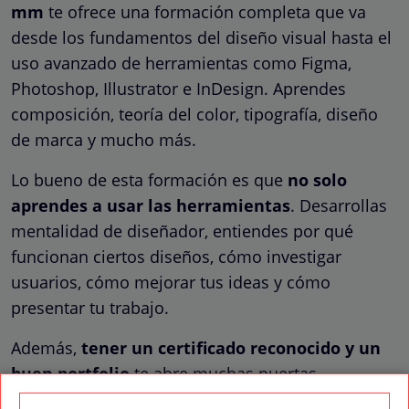
mm
te ofrece una formación completa que va
desde los fundamentos del diseño visual hasta el
uso avanzado de herramientas como Figma,
Photoshop, Illustrator e InDesign. Aprendes
composición, teoría del color, tipografía, diseño
de marca y mucho más.
Lo bueno de esta formación es que
no solo
aprendes a usar las herramientas
. Desarrollas
mentalidad de diseñador, entiendes por qué
funcionan ciertos diseños, cómo investigar
usuarios, cómo mejorar tus ideas y cómo
presentar tu trabajo.
Además,
tener un certificado reconocido y un
buen portfolio
te abre muchas puertas
laboralmente. Las empresas buscan