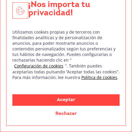
¡Nos importa tu
constantemente diseñadores y la demanda no
privacidad!
para de crecer.
Conclusión: Figma como punto de
Utilizamos cookies propias y de terceros con
partida hacia el diseño
finalidades analíticas y de personalización de
anuncios, para poder mostrarte anuncios o
Figma ha hecho que el diseño digital sea
contenidos personalizados según tus preferencias y
tus hábitos de navegación. Puedes configurarlas o
accesible para todos
, eso está claro. Ya no
rechazarlas haciendo clic en “
necesitas años de formación ni software carísimo
Configuración de cookies
”. También puedes
para empezar a crear interfaces atractivas y
aceptarlas todas pulsando “Aceptar todas las cookies”.
Para más información, lee nuestra
Política de cookies
.
funcionales. Con ganas de aprender, curiosidad y
algo de práctica, puedes mejorar apps y webs
aunque no tengas experiencia previa en UX/UI.
Aceptar
Ten en cuenta que
el diseño es un proceso
. No
Rechazar
esperes que tu primer proyecto quede perfecto.
Cada diseño que hagas te enseñará algo nuevo y