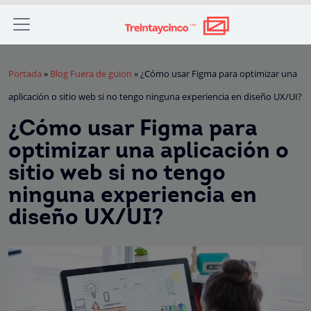
Portada
»
Blog Fuera de guion
»
¿Cómo usar Figma para optimizar una
aplicación o sitio web si no tengo ninguna experiencia en diseño UX/UI?
¿Cómo usar Figma para
optimizar una aplicación o
sitio web si no tengo
ninguna experiencia en
diseño UX/UI?