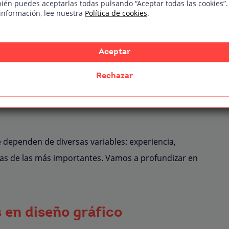
ién puedes aceptarlas todas pulsando “Aceptar todas las cookies”.
información, lee nuestra
Política de cookies
.
Descargar temario
Aceptar
Rechazar
lecer las tarifas de un
e dependen de diversas variables: experiencia,
as de las más importantes. Vamos a profundizar en
 en diseño gráfico