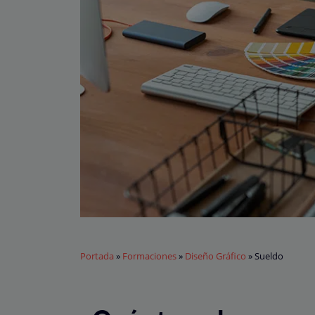
Portada
»
Formaciones
»
Diseño Gráfico
»
Sueldo