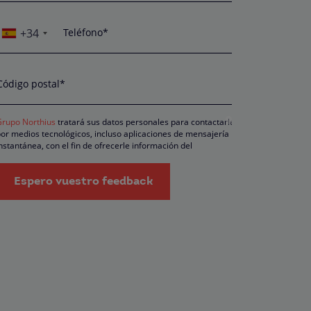
+34
Teléfono*
Código postal*
Grupo Northius
tratará sus datos personales para contactarle
or medios tecnológicos, incluso aplicaciones de mensajería
nstantánea, con el fin de ofrecerle información del
rograma formativo seleccionado o de otros directamente
elacionados con el interés manifestado y, en su caso, para
ramitar la contratación correspondiente. Compartiremos su
Espero vuestro feedback
olicitud con las empresas que conforman el
Grupo Northius
, ,
on el objeto de que estas puedan hacerle llegar la mejor oferta
e productos y servicios de acuerdo a su petición. Quedan
econocidos los derechos de acceso, rectificación, supresión,
posición, limitación, tal y como se explica en la
Política de
rivacidad
.