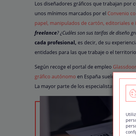
Los diseñadores gráficos que trabajan por cu
unos mínimos marcados por el
Convenio col
papel, manipulados de cartón, editoriales e 
freelance
? ¿Cuáles son sus tarifas de diseño gr
cada profesional,
es decir, de su experiencia
entidades para las que trabaje o el territori
Según recoge el portal de empleo
Glassdoor
gráfico autónomo
en España suele situarse 
La mayor parte de los especialistas en esta
Utili
pers
pers
confi