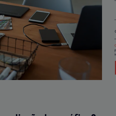
p
i
p
r
t
s
c
d
r
o
P