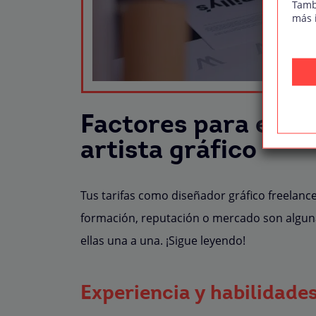
Tamb
más 
Factores para estab
artista gráfico
Tus tarifas como diseñador gráfico freelanc
formación, reputación o mercado son algun
ellas una a una. ¡Sigue leyendo!
Experiencia y habilidades