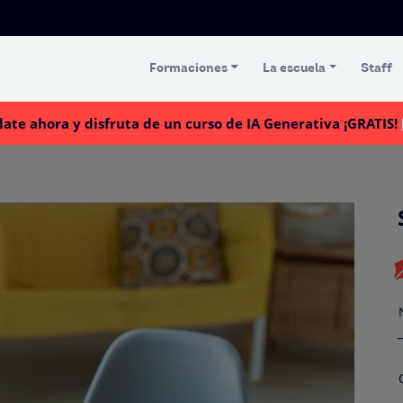
Formaciones
La escuela
Staff
late ahora y disfruta de un curso de IA Generativa ¡GRATIS!