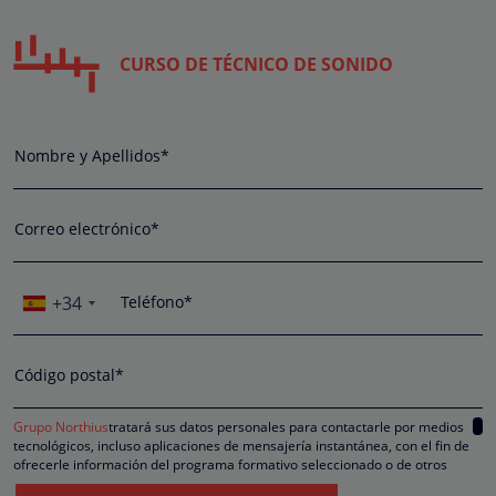
CURSO DE TÉCNICO DE SONIDO
Nombre y Apellidos*
Correo electrónico*
+34
Teléfono*
Código postal*
Grupo Northius
tratará sus datos personales para contactarle por medios
tecnológicos, incluso aplicaciones de mensajería instantánea, con el fin de
ofrecerle información del programa formativo seleccionado o de otros
directamente relacionados con el interés manifestado y, en su caso, para