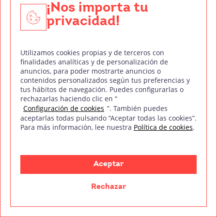
¡Nos importa tu
Edición y Postproducción de Vídeo
privacidad!
Nuestros sellos de calidad
Utilizamos cookies propias y de terceros con
finalidades analíticas y de personalización de
anuncios, para poder mostrarte anuncios o
contenidos personalizados según tus preferencias y
tus hábitos de navegación. Puedes configurarlas o
Síguenos en Redes Sociales
rechazarlas haciendo clic en “
Configuración de cookies
”. También puedes
aceptarlas todas pulsando “Aceptar todas las cookies”.
Para más información, lee nuestra
Política de cookies
.
Política de privacidad
Política de cookies
Aviso legal
Mapa del sitio
Treintaycinco PT
Aceptar
mm
Copyright © Treintaycinco
2026
Rechazar