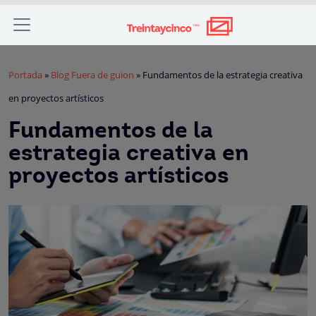
Portada
»
Blog Fuera de guion
»
Fundamentos de la estrategia creativa
en proyectos artísticos
Fundamentos de la
estrategia creativa en
proyectos artísticos