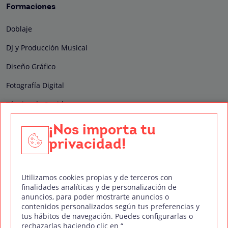
Formaciones
Doblaje
DJ y Producción Musical
Diseño Gráfico
Fotografía Digital
Técnico de Sonido
Edición y Postproducción de Vídeo
¡Nos importa tu
privacidad!
Nuestros sellos de calidad
Utilizamos cookies propias y de terceros con
finalidades analíticas y de personalización de
anuncios, para poder mostrarte anuncios o
contenidos personalizados según tus preferencias y
Síguenos en Redes Sociales
tus hábitos de navegación. Puedes configurarlas o
rechazarlas haciendo clic en “