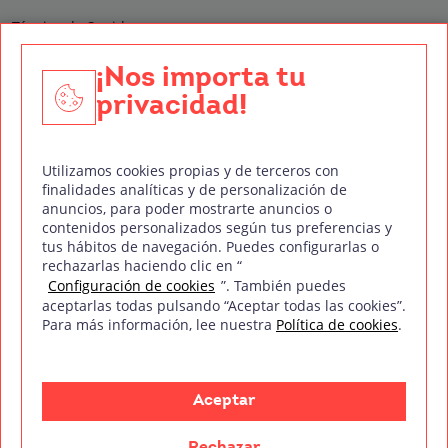
Técnico de Sonido
Edición y Postproducción de Vídeo
¡Nos importa tu
privacidad!
Nuestros sellos de calidad
Utilizamos cookies propias y de terceros con
finalidades analíticas y de personalización de
anuncios, para poder mostrarte anuncios o
contenidos personalizados según tus preferencias y
Síguenos en Redes Sociales
tus hábitos de navegación. Puedes configurarlas o
rechazarlas haciendo clic en “
Configuración de cookies
”. También puedes
aceptarlas todas pulsando “Aceptar todas las cookies”.
Para más información, lee nuestra
Política de cookies
.
Política de privacidad
Política de cookies
Aviso legal
Mapa del sitio
Treintaycinco PT
mm
Copyright © Treintaycinco
2026
Aceptar