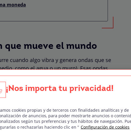
isma moneda
ón que mueve el mundo
urre cuando algo vibra y genera ondas que se
 medio, como el agua o un muro). Esas ondas
ebro las interpreta como sonido. Es como
a a las 3 de la mañana: esas vibraciones son
¡Nos importa tu privacidad!
ables.
zamos cookies propias y de terceros con finalidades analíticas y de
onalización de anuncios, para poder mostrarte anuncios o conteni
ependientemente de que lo escuchemos o no.
onalizados según tus preferencias y tus hábitos de navegación. Pu
gurarlas o rechazarlas haciendo clic en “
Configuración de cookies
és del aire, el agua o sólidos.