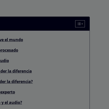
eve el mundo
 procesado
Audio
der la diferencia
er la diferencia?
 experto
 y el audio?