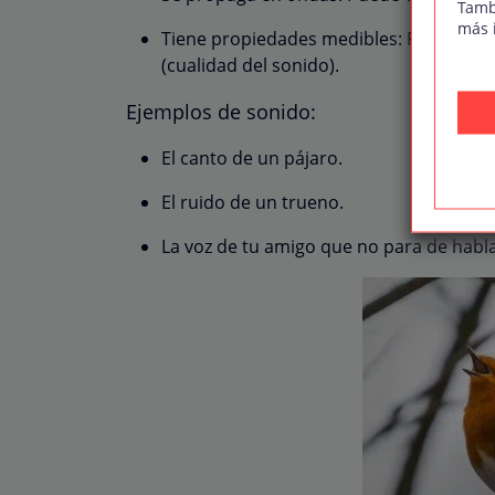
Tamb
más 
Tiene propiedades medibles: Frecuencia
(cualidad del sonido).
Ejemplos de sonido:
El canto de un pájaro.
El ruido de un trueno.
La voz de tu amigo que no para de habla