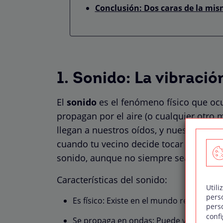
Conclusión: Dos caras de la m
1. Sonido: La vibraci
El
sonido
es el fenómeno físico que oc
propagan por el aire (o cualquier otro
llegan a nuestros oídos, y nuestro cer
cuando tu vecino decide tocar la baterí
sonido, aunque no siempre sean agrad
Características del sonido:
Utili
pers
Es físico: Existe en el mundo real, ind
pers
confi
Se propaga en ondas: Puede viajar a trav