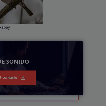
ixabay
DE SONIDO
el temario