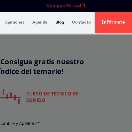
Campus Virtual
Infórmate
Opiniones
Agenda
Blog
Contacto
¡Consigue gratis nuestro
índice del temario!
CURSO DE TÉCNICO DE
SONIDO
Nombre y Apellidos*