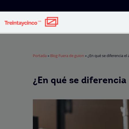
Portada
»
Blog Fuera de guion
»
¿En qué se diferencia el
¿En qué se diferencia 