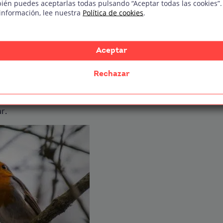
ién puedes aceptarlas todas pulsando “Aceptar todas las cookies”.
información, lee nuestra
Política de cookies
.
 (agudo o grave), amplitud (volumen) y timbre
Aceptar
Rechazar
r.