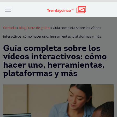
Portada
»
Blog Fuera de guion
»
Guía completa sobre los vídeos
interactivos: cómo hacer uno, herramientas, plataformas y más
Guía completa sobre los
vídeos interactivos: cómo
hacer uno, herramientas,
plataformas y más