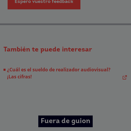
Espero vuestro feedback
las empresas que conforman el
Grupo Northius
, , con el objeto de que
estas puedan hacerle llegar la mejor oferta de productos y servicios
de acuerdo a su petición. Quedan reconocidos los derechos de acceso,
rectificación, supresión, oposición, limitación, tal y como se explica en la
Política de Privacidad
.
También te puede interesar
¿Cuál es el sueldo de realizador audiovisual?
¡Las cifras!
Fuera de guion