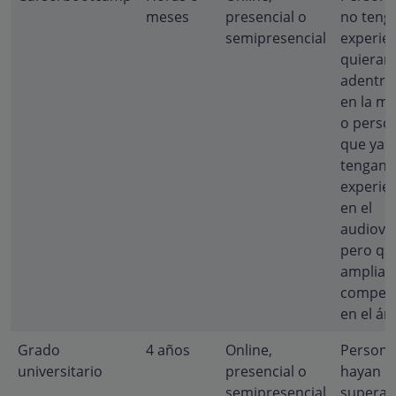
meses
presencial o
no teng
semipresencial
experien
quieran
adentra
en la ma
o perso
que ya
tengan
experie
en el
audiovis
pero qu
ampliar
compete
en el ám
Grado
4 años
Online,
Persona
universitario
presencial o
hayan
semipresencial
superad