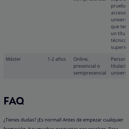
prueba 
acceso a
univers
que ten
un títul
técnico
superio
Máster
1-2 años
Online,
Persona
presencial o
titulaci
semipresencial
universi
FAQ
¿Tienes dudas? ¡Es normal! Antes de empezar cualquier