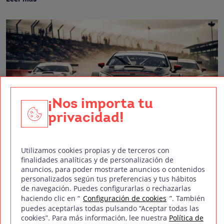
¡Nos importa tu
privacidad!
Utilizamos cookies propias y de terceros con
Motores rugiendo, adelantamientos al límite,
finalidades analíticas y de personalización de
anuncios, para poder mostrarte anuncios o contenidos
rivalidades que se cuecen durante años y pilotos que
personalizados según tus preferencias y tus hábitos
viven pegados al volante. Las películas
de navegación. Puedes configurarlas o rechazarlas
haciendo clic en “
Configuración de cookies
”. También
Leer más
puedes aceptarlas todas pulsando “Aceptar todas las
cookies”. Para más información, lee nuestra
Política de