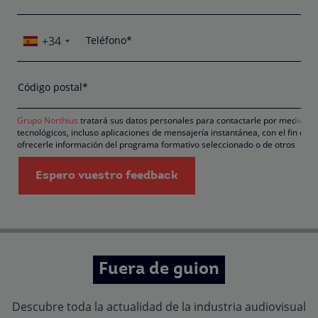
+34
Teléfono*
Código postal*
Grupo Northius
tratará sus datos personales para contactarle por medios
tecnológicos, incluso aplicaciones de mensajería instantánea, con el fin de
ofrecerle información del programa formativo seleccionado o de otros
directamente relacionados con el interés manifestado y, en su caso, para
tramitar la contratación correspondiente. Compartiremos su solicitud con
Espero vuestro feedback
las empresas que conforman el
Grupo Northius
, , con el objeto de que
estas puedan hacerle llegar la mejor oferta de productos y servicios
de acuerdo a su petición. Quedan reconocidos los derechos de acceso,
rectificación, supresión, oposición, limitación, tal y como se explica en la
Política de Privacidad
.
Fuera de guion
Descubre toda la actualidad de la industria audiovisual