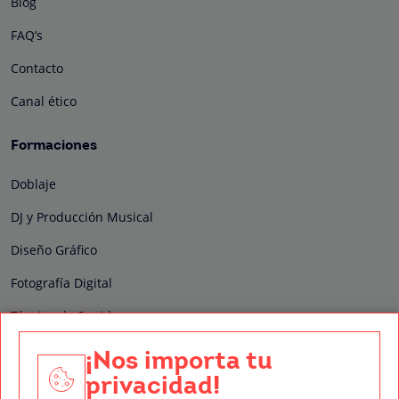
Blog
FAQ’s
Contacto
Canal ético
Formaciones
Doblaje
DJ y Producción Musical
Diseño Gráfico
Fotografía Digital
Técnico de Sonido
Edición y Postproducción de Vídeo
¡Nos importa tu
privacidad!