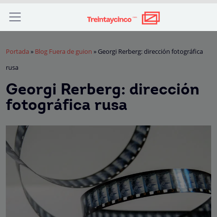
Portada
»
Blog Fuera de guion
»
Georgi Rerberg: dirección fotográfica
rusa
Georgi Rerberg: dirección
fotográfica rusa