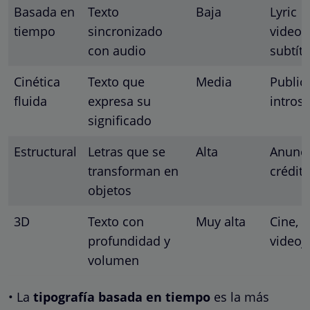
Basada en
Texto
Baja
Lyric
tiempo
sincronizado
videos
con audio
subtít
Cinética
Texto que
Media
Public
fluida
expresa su
intros
significado
Estructural
Letras que se
Alta
Anunci
transforman en
crédit
objetos
3D
Texto con
Muy alta
Cine,
profundidad y
videoj
volumen
• La
tipografía basada en tiempo
es la más