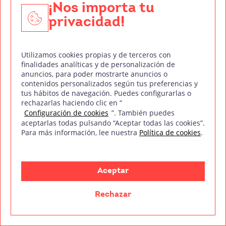
¡Nos importa tu
y
privacidad!
https://www.thelightingmind.com/kinetic-typog
raphy-animacion-tipografia/
Utilizamos cookies propias y de terceros con
finalidades analíticas y de personalización de
anuncios, para poder mostrarte anuncios o
https://dribbble.com/tags/kinetic-typography
contenidos personalizados según tus preferencias y
tus hábitos de navegación. Puedes configurarlas o
rechazarlas haciendo clic en “
Configuración de cookies
”. También puedes
aceptarlas todas pulsando “Aceptar todas las cookies”.
Para más información, lee nuestra
Política de cookies
.
¡Consigue gratis nuestro índice del
temario!
Aceptar
CURSO DE MOTION GRAPHICS
Rechazar