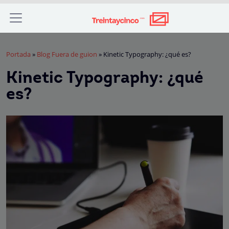
Portada
»
Blog Fuera de guion
»
Kinetic Typography: ¿qué es?
Kinetic Typography: ¿qué
es?