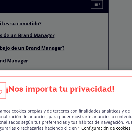
l es su cometido?
es de un Brand Manager
rabajo de un Brand Manager?
rand Manager
scindibles:
rsitario?
¡Nos importa tu privacidad!
empezar
folio
zamos cookies propias y de terceros con finalidades analíticas y de
onalización de anuncios, para poder mostrarte anuncios o conteni
desde cero?
onalizados según tus preferencias y tus hábitos de navegación. Pu
gurarlas o rechazarlas haciendo clic en “
Configuración de cookies