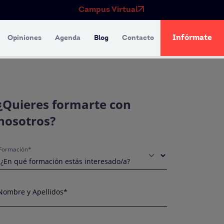
Campus Virtual
Infórmate
Opiniones
Agenda
Blog
Contacto
¿Quieres formarte con
nosotros?
Formación*
Nombre y Apellidos*