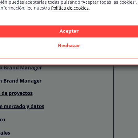
ién puedes aceptarlas todas pulsando “Aceptar todas las cookies”.
información, lee nuestra
Política de cookies
.
rca personal:
Aceptar
es o empleo como Brand Manager
Rechazar
s primeros clientes
o Brand Manager
un Brand Manager
 de proyectos
de mercado y datos
co
ales