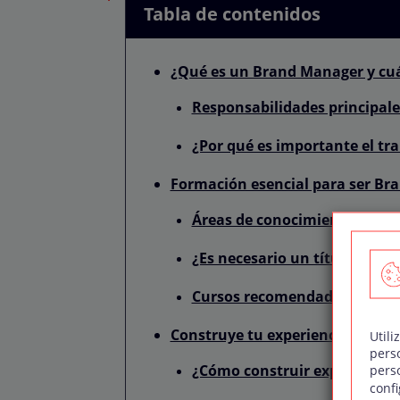
Tabla de contenidos
¿Qué es un Brand Manager y cuá
Responsabilidades principal
¿Por qué es importante el t
Formación esencial para ser B
Áreas de conocimiento impre
¿Es necesario un título unive
Cursos recomendados para 
Construye tu experiencia y porta
Utili
pers
¿Cómo construir experiencia 
pers
confi