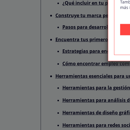
Tamb
¿Qué incluir en tu portfolio?
más 
Construye tu marca personal
Pasos para desarrollar tu ma
Encuentra tus primeros client
Estrategias para encontrar tu
Cómo encontrar empleo com
Herramientas esenciales para 
Herramientas para la gestión
Herramientas para análisis 
Herramientas de diseño gráfi
Herramientas para redes soci