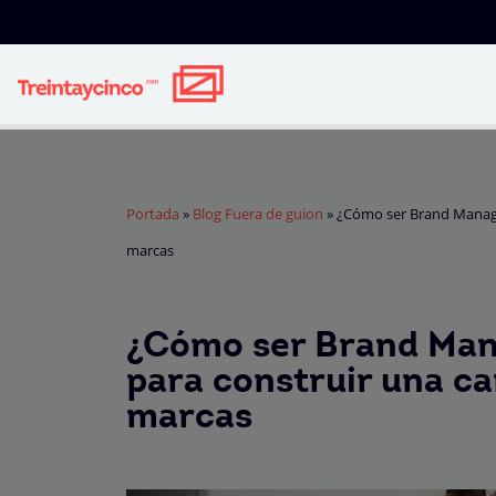
Portada
»
Blog Fuera de guion
»
¿Cómo ser Brand Manager
marcas
¿Cómo ser Brand Man
para construir una ca
marcas