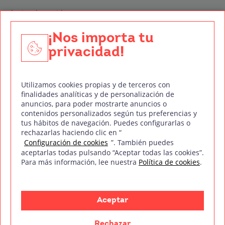
Técnico de Sonido
Edición y Postproducción de Vídeo
¡Nos importa tu
privacidad!
Nuestros sellos de calidad
Utilizamos cookies propias y de terceros con
finalidades analíticas y de personalización de
anuncios, para poder mostrarte anuncios o
contenidos personalizados según tus preferencias y
Síguenos en Redes Sociales
tus hábitos de navegación. Puedes configurarlas o
rechazarlas haciendo clic en “
Configuración de cookies
”. También puedes
aceptarlas todas pulsando “Aceptar todas las cookies”.
Para más información, lee nuestra
Política de cookies
.
Política de privacidad
Política de cookies
Aviso legal
Mapa del sitio
Treintaycinco PT
mm
Copyright © Treintaycinco
2026
Aceptar
Rechazar