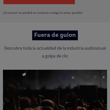
hacerle llegar la mejor oferta de productos y servicios de acuerdo a su petició
Quedan reconocidos los derechos de acceso, rectificación, supresión,
oposición, limitación, tal y como se explica en la
Política de Privacidad
.
¡Un asesor se pondrá en contacto contigo lo antes posible!
Fuera de guion
Descubre toda la actualidad de la industria audiovisual
a golpe de clic