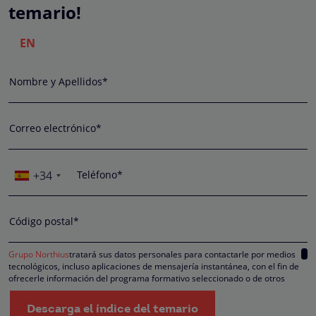
temario!
EN
Nombre y Apellidos*
Correo electrónico*
+34
Teléfono*
Código postal*
Grupo Northius
tratará sus datos personales para contactarle por medios
tecnológicos, incluso aplicaciones de mensajería instantánea, con el fin de
ofrecerle información del programa formativo seleccionado o de otros
directamente relacionados con el interés manifestado y, en su caso, para
tramitar la contratación correspondiente. Compartiremos su solicitud con las
Descarga el índice del temario
empresas que conforman el
Grupo Northius
, con el objeto de que estas pued