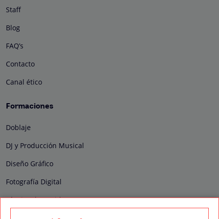
Staff
Blog
FAQ’s
Contacto
Canal ético
Formaciones
Doblaje
DJ y Producción Musical
Diseño Gráfico
Fotografía Digital
Técnico de Sonido
Edición y Postproducción de Vídeo