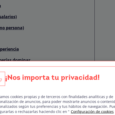
a
salarios)
omo persona)
periencia
berías dominar
ificación, paso a paso
¡Nos importa tu privacidad!
?
zamos cookies propias y de terceros con finalidades analíticas y de
onalización de anuncios, para poder mostrarte anuncios o conteni
ara aprobar
onalizados según tus preferencias y tus hábitos de navegación. Pu
gurarlas o rechazarlas haciendo clic en “
Configuración de cookies