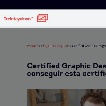
Portada
»
Blog Fuera de guion
»
Certified Graphic Designe
Certified Graphic Des
conseguir esta certif