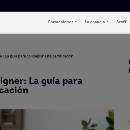
Formaciones
La escuela
Staff
r: La guía para conseguir esta certificación
igner: La guía para
icación