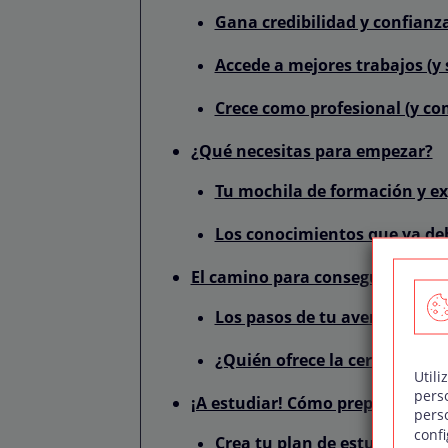
Gana credibilidad y confianz
Accede a mejores trabajos (y 
Crece como profesional (y c
¿Qué necesitas para empezar?
Tu mochila de formación y ex
Los conocimientos que ya de
El camino para conseguir tu cert
Los pasos de tu aventura
¿Quién ofrece la certificación
Utili
pers
¡A estudiar! Cómo prepararte p
pers
confi
Crea tu plan de estudio