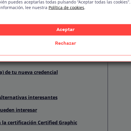
ién puedes aceptarlas todas pulsando “Aceptar todas las cookies”.
información, lee nuestra
Política de cookies
.
 el estudio
xamen?
Aceptar
Rechazar
u portafolio
) de tu nueva credencial
Alternativas interesantes
pueden interesar
la certificación Certified Graphic