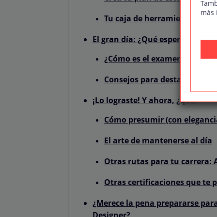
Tamb
más 
Tu caja de herramientas para
El gran día: ¿Qué esperar del e
¿Cómo es el examen teórico?
Consejos para destacar con t
¡Lo lograste! Y ahora, ¿qué?
Cómo presumir (con elegancia
El arte de mantenerse al día
Otras rutas para tu carrera: 
Otras certificaciones que te 
¿Merece la pena prepararse para 
Designer?