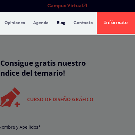
Campus Virtual
Infórmate
Opiniones
Agenda
Blog
Contacto
¡Consigue gratis nuestro
índice del temario!
CURSO DE DISEÑO GRÁFICO
Nombre y Apellidos*