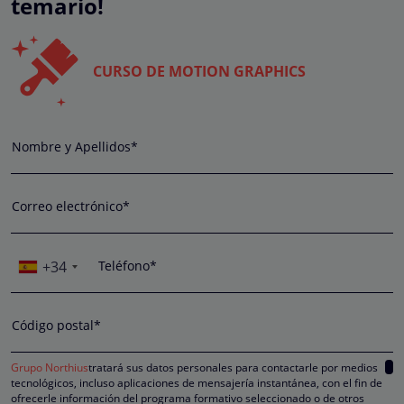
temario!
CURSO DE MOTION GRAPHICS
Nombre y Apellidos*
Correo electrónico*
+34
Teléfono*
Código postal*
Grupo Northius
tratará sus datos personales para contactarle por medios
tecnológicos, incluso aplicaciones de mensajería instantánea, con el fin de
ofrecerle información del programa formativo seleccionado o de otros