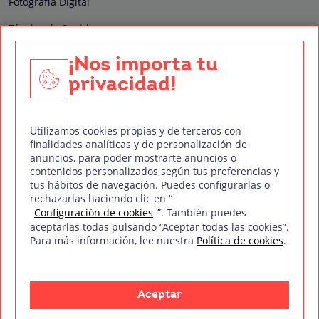
Fotografía Digital
Técnico de Sonido
Edición y Postproducción de Vídeo
¡Nos importa tu
privacidad!
Nuestros sellos de calidad
Utilizamos cookies propias y de terceros con
finalidades analíticas y de personalización de
anuncios, para poder mostrarte anuncios o
contenidos personalizados según tus preferencias y
Síguenos en Redes Sociales
tus hábitos de navegación. Puedes configurarlas o
rechazarlas haciendo clic en “
Configuración de cookies
”. También puedes
aceptarlas todas pulsando “Aceptar todas las cookies”.
Para más información, lee nuestra
Política de cookies
.
Política de privacidad
Política de cookies
Aviso legal
Mapa del sitio
Treintaycinco PT
mm
Copyright © Treintaycinco
2026
Aceptar