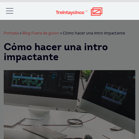
Portada
»
Blog Fuera de guion
»
Cómo hacer una intro impactante
Cómo hacer una intro
impactante