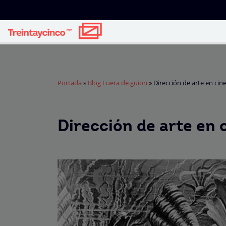
Portada
»
Blog Fuera de guion
»
Dirección de arte en cin
Dirección de arte en 