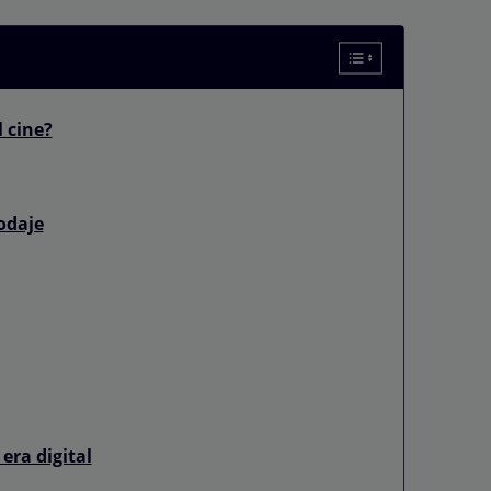
l cine?
odaje
 era digital