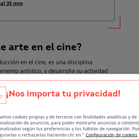
ual 35 mm
e arte en el cine?
ducción en el cine, es una disciplina
mento artístico, y desarrolla su actividad
cción. Pero… ¿qué hace exactamente un
¡Nos importa tu privacidad!
rvisar y coordinar todos los elementos
de una película para que cumpla con las
zamos cookies propias y de terceros con finalidades analíticas y de
or quiere contar y que esta se haga realidad.
onalización de anuncios, para poder mostrarte anuncios o conteni
onalizados según tus preferencias y tus hábitos de navegación. Pu
 estilo de la escenografía y los elementos
gurarlas o rechazarlas haciendo clic en “
Configuración de cookies