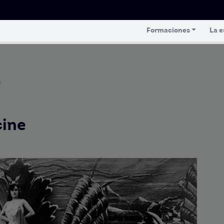
Formaciones
La e
e
cine