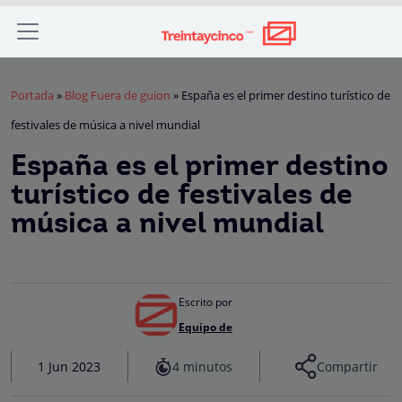
Portada
»
Blog Fuera de guion
»
España es el primer destino turístico de
festivales de música a nivel mundial
España es el primer destino
turístico de festivales de
música a nivel mundial
Escrito por
Equipo de
4 minutos
1 Jun 2023
Compartir