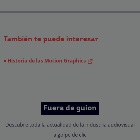
de acuerdo a su petición. Quedan reconocidos los derechos de acceso,
rectificación, supresión, oposición, limitación, tal y como se explica en la
Política de Privacidad
.
También te puede interesar
Historia de las Motion Graphics
Fuera de guion
Descubre toda la actualidad de la industria audiovisual
a golpe de clic