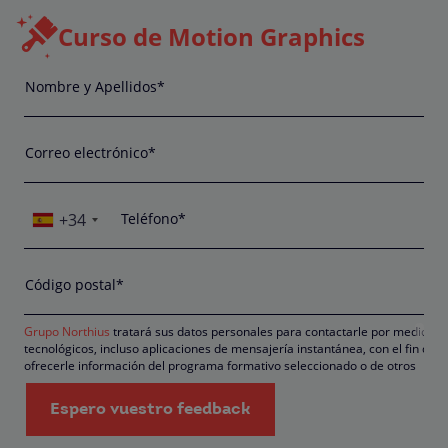
Curso de Motion Graphics
Nombre y Apellidos*
Correo electrónico*
+34
Teléfono*
Código postal*
Grupo Northius
tratará sus datos personales para contactarle por medios
tecnológicos, incluso aplicaciones de mensajería instantánea, con el fin de
ofrecerle información del programa formativo seleccionado o de otros
directamente relacionados con el interés manifestado y, en su caso, para
tramitar la contratación correspondiente. Compartiremos su solicitud con
Espero vuestro feedback
las empresas que conforman el
Grupo Northius
, , con el objeto de que
estas puedan hacerle llegar la mejor oferta de productos y servicios