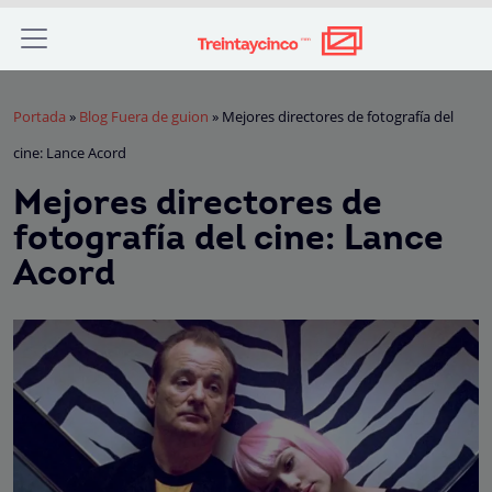
Portada
»
Blog Fuera de guion
»
Mejores directores de fotografía del
cine: Lance Acord
Mejores directores de
fotografía del cine: Lance
Acord