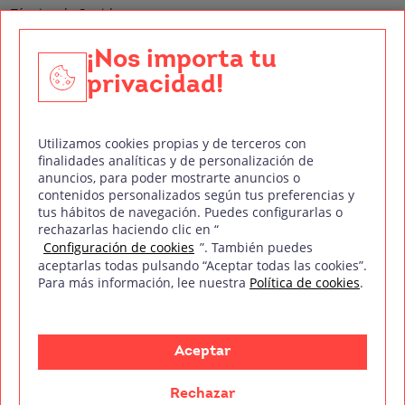
Técnico de Sonido
Edición y Postproducción de Vídeo
¡Nos importa tu
privacidad!
Nuestros sellos de calidad
Utilizamos cookies propias y de terceros con
finalidades analíticas y de personalización de
anuncios, para poder mostrarte anuncios o
contenidos personalizados según tus preferencias y
Síguenos en Redes Sociales
tus hábitos de navegación. Puedes configurarlas o
rechazarlas haciendo clic en “
Configuración de cookies
”. También puedes
aceptarlas todas pulsando “Aceptar todas las cookies”.
Para más información, lee nuestra
Política de cookies
.
Política de privacidad
Política de cookies
Aviso legal
Mapa del sitio
Treintaycinco PT
mm
Copyright © Treintaycinco
2026
Aceptar
Rechazar