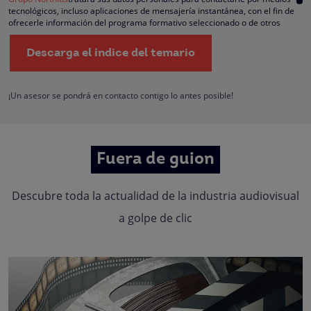
tecnológicos, incluso aplicaciones de mensajería instantánea, con el fin de
ofrecerle información del programa formativo seleccionado o de otros
directamente relacionados con el interés manifestado y, en su caso, para
tramitar la contratación correspondiente. Compartiremos su solicitud con las
Descarga el índice del temario
empresas que conforman el
Grupo Northius
, con el objeto de que estas pued
hacerle llegar la mejor oferta de productos y servicios de acuerdo a su petició
Quedan reconocidos los derechos de acceso, rectificación, supresión,
oposición, limitación, tal y como se explica en la
Política de Privacidad
.
¡Un asesor se pondrá en contacto contigo lo antes posible!
Fuera de guion
Descubre toda la actualidad de la industria audiovisual
a golpe de clic