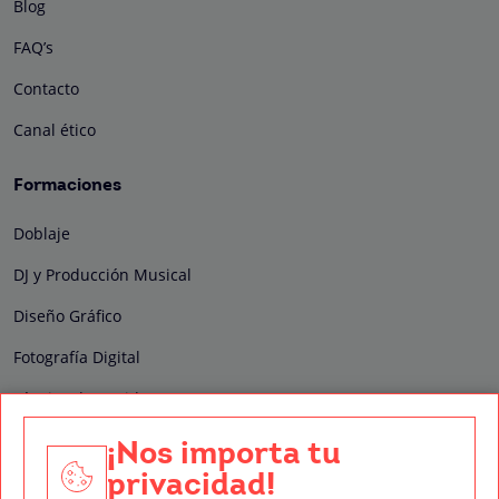
Blog
FAQ’s
Contacto
Canal ético
Formaciones
Doblaje
DJ y Producción Musical
Diseño Gráfico
Fotografía Digital
Técnico de Sonido
Edición y Postproducción de Vídeo
¡Nos importa tu
privacidad!