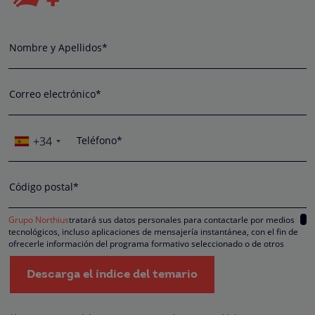
Nombre y Apellidos*
Correo electrónico*
+34
Teléfono*
Código postal*
Grupo Northius
tratará sus datos personales para contactarle por medios
tecnológicos, incluso aplicaciones de mensajería instantánea, con el fin de
ofrecerle información del programa formativo seleccionado o de otros
directamente relacionados con el interés manifestado y, en su caso, para
tramitar la contratación correspondiente. Compartiremos su solicitud con las
Descarga el índice del temario
empresas que conforman el
Grupo Northius
, con el objeto de que estas pued
hacerle llegar la mejor oferta de productos y servicios de acuerdo a su petició
Quedan reconocidos los derechos de acceso, rectificación, supresión,