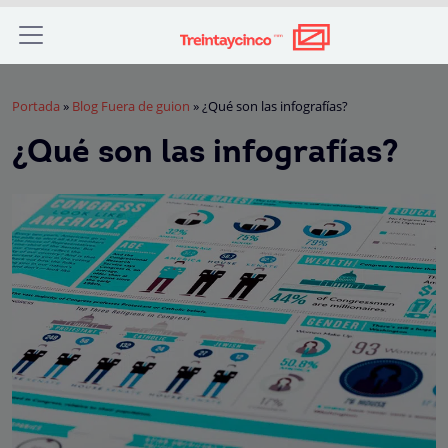
Portada
»
Blog Fuera de guion
»
¿Qué son las infografías?
¿Qué son las infografías?