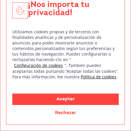
¡Nos importa tu
que se encarga, básicamente, de dar forma a
privacidad!
publicaciones, tanto en
Leer más
Utilizamos cookies propias y de terceros con
finalidades analíticas y de personalización de
anuncios, para poder mostrarte anuncios o
contenidos personalizados según tus preferencias y
tus hábitos de navegación. Puedes configurarlas o
rechazarlas haciendo clic en “
Configuración de cookies
”. También puedes
aceptarlas todas pulsando “Aceptar todas las cookies”.
Para más información, lee nuestra
Política de cookies
.
Tu pasión es contar historias. La nuestra, ayudarte a
crearlas.
Aceptar
Rechazar