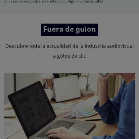
oposición, limitación, tal y como se explica en la
Política de Privacidad
.
¡Un asesor se pondrá en contacto contigo lo antes posible!
Fuera de guion
Descubre toda la actualidad de la industria audiovisual
a golpe de clic