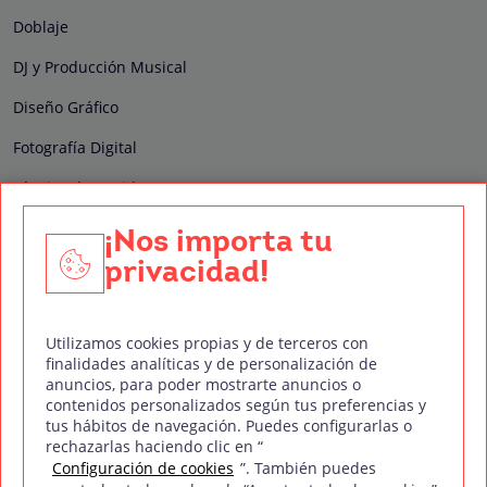
Doblaje
DJ y Producción Musical
Diseño Gráfico
Fotografía Digital
Técnico de Sonido
Edición y Postproducción de Vídeo
¡Nos importa tu
privacidad!
Nuestros sellos de calidad
Utilizamos cookies propias y de terceros con
finalidades analíticas y de personalización de
anuncios, para poder mostrarte anuncios o
contenidos personalizados según tus preferencias y
Síguenos en Redes Sociales
tus hábitos de navegación. Puedes configurarlas o
rechazarlas haciendo clic en “
Configuración de cookies
”. También puedes