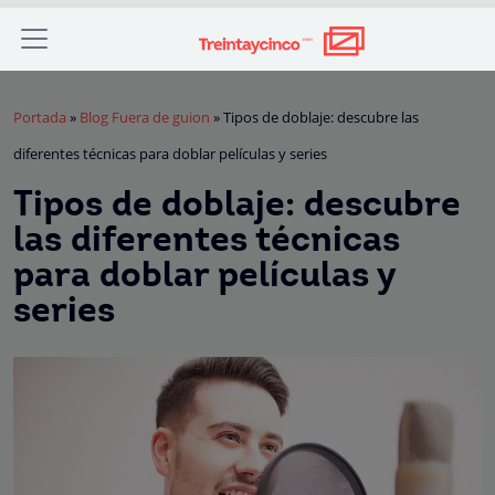
Portada
»
Blog Fuera de guion
»
Tipos de doblaje: descubre las
diferentes técnicas para doblar películas y series
Tipos de doblaje: descubre
las diferentes técnicas
para doblar películas y
series