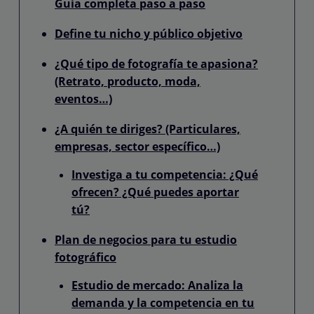
Guía completa paso a paso
Define tu nicho y público objetivo
¿Qué tipo de fotografía te apasiona?
(Retrato, producto, moda,
eventos…)
¿A quién te diriges? (Particulares,
empresas, sector específico…)
Investiga a tu competencia: ¿Qué
ofrecen? ¿Qué puedes aportar
tú?
Plan de negocios para tu estudio
fotográfico
Estudio de mercado: Analiza la
demanda y la competencia en tu