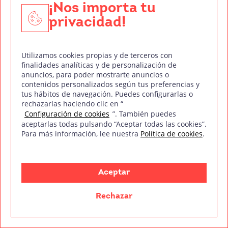
¡Nos importa tu
tu responsabilidad al capital aportado.
privacidad!
Analiza las ventajas e inconvenientes de cada
opción y elige la que mejor se adapte a tus
Utilizamos cookies propias y de terceros con
necesidades y planes de futuro. Consulta con un
finalidades analíticas y de personalización de
anuncios, para poder mostrarte anuncios o
asesor para que te oriente sobre el proceso y los
contenidos personalizados según tus preferencias y
requisitos necesarios.
tus hábitos de navegación. Puedes configurarlas o
rechazarlas haciendo clic en “
Configuración de cookies
”. También puedes
Licencias y permisos necesarios para operar
aceptarlas todas pulsando “Aceptar todas las cookies”.
Para más información, lee nuestra
Política de cookies
.
legalmente.
Para abrir un estudio fotográfico, necesitarás
obtener las licencias y permisos
Aceptar
correspondientes. Estos varían según la ubicación
Rechazar
de tu negocio y la normativa local. Infórmate en el
ayuntamiento de tu municipio sobre los