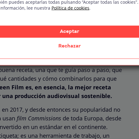
ién puedes aceptarlas todas pulsando “Aceptar todas las cookies”.
información, lee nuestra
Política de cookies
.
Aceptar
la certificación Green
Rechazar
e alta cocina por primera vez. ¿Qué haces? Sin
uena receta, una que te guía paso a paso, que
 qué cantidades y cómo combinarlos para que
een Film es, en esencia, la mejor receta
 una producción audiovisual sostenible.
ia, en 2017, y desde entonces su popularidad no
a usan
film Commissions
de toda Europa, desde
nvertido en un estándar en el continente.
iqueta; es una herramienta de trabajo, un