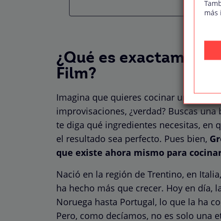
Tamb
más 
¿Qué es exactamente 
Film?
Imagina que quieres cocinar un plato d
improvisaciones, ¿verdad? Buscas una b
te diga qué ingredientes necesitas, en
el resultado sea perfecto. Pues bien,
Gr
que existe ahora mismo para cocinar
Nació en la región de Trentino, en Ital
ha hecho más que crecer. Hoy en día, l
Noruega hasta Portugal, lo que la ha co
Pero, como decíamos, no es solo una et