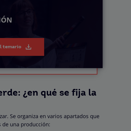
IÓN
el temario
rde: ¿en qué se fija la
zar. Se organiza en varios apartados que
s de una producción: