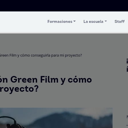
Formaciones
La escuela
Staff
 Green Film y cómo conseguirla para mi proyecto?
ión Green Film y cómo
proyecto?