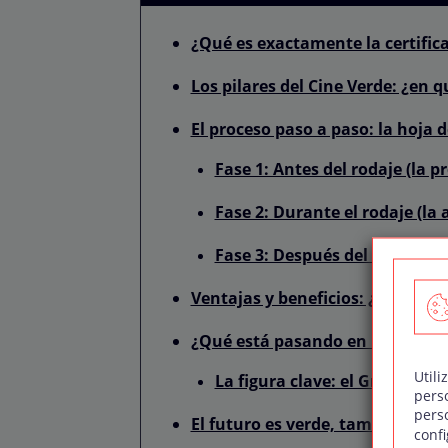
¿Qué es exactamente la certific
Los pilares del Cine Verde: ¿en qu
El proceso paso a paso: la hoja d
Fase 1: Antes del rodaje (la p
Fase 2: Durante el rodaje (la 
Fase 3: Después del rodaje (la
Ventajas y beneficios: ¿por qué 
¿Qué está pasando en España?
Utili
La figura clave: el Green Fil
pers
pers
El futuro es verde, también en el
confi