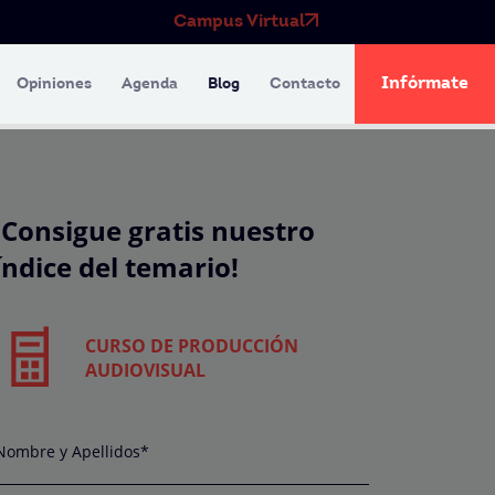
Campus Virtual
Infórmate
Opiniones
Agenda
Blog
Contacto
¡Consigue gratis nuestro
índice del temario!
CURSO DE PRODUCCIÓN
AUDIOVISUAL
Nombre y Apellidos*