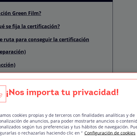
ación Green Film?
é se fija la certificación?
e ruta para conseguir la certificación
reparación)
acción)
 justificación)
debería certificar mi proyecto?
¡Nos importa tu privacidad!
zamos cookies propias y de terceros con finalidades analíticas y de
m Manager o gestor de Green Film
onalización de anuncios, para poder mostrarte anuncios o conteni
onalizados según tus preferencias y tus hábitos de navegación. Pu
 cine.
gurarlas o rechazarlas haciendo clic en “
Configuración de cookies