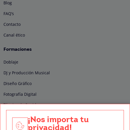
Blog
FAQ’s
Contacto
Canal ético
Formaciones
Doblaje
DJ y Producción Musical
Diseño Gráfico
Fotografía Digital
Técnico de Sonido
Edición y Postproducción de Vídeo
¡Nos importa tu
privacidad!