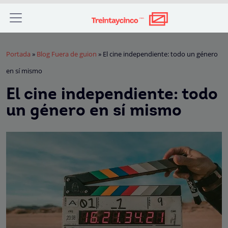
Portada
»
Blog Fuera de guion
»
El cine independiente: todo un género
en sí mismo
El cine independiente: todo
un género en sí mismo