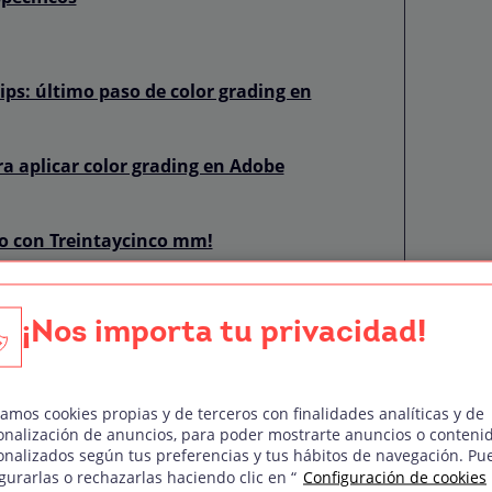
lips: último paso de color grading en
ra aplicar color grading en Adobe
deo con Treintaycinco mm!
¡Nos importa tu privacidad!
ng y por qué es
zamos cookies propias y de terceros con finalidades analíticas y de
onalización de anuncios, para poder mostrarte anuncios o conteni
onalizados según tus preferencias y tus hábitos de navegación. Pu
gurarlas o rechazarlas haciendo clic en “
Configuración de cookies
Si estás pensando en cursar una
formación