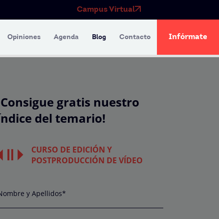
Campus Virtual
Infórmate
Opiniones
Agenda
Blog
Contacto
¡Consigue gratis nuestro
índice del temario!
CURSO DE EDICIÓN Y
POSTPRODUCCIÓN DE VÍDEO
Nombre y Apellidos*