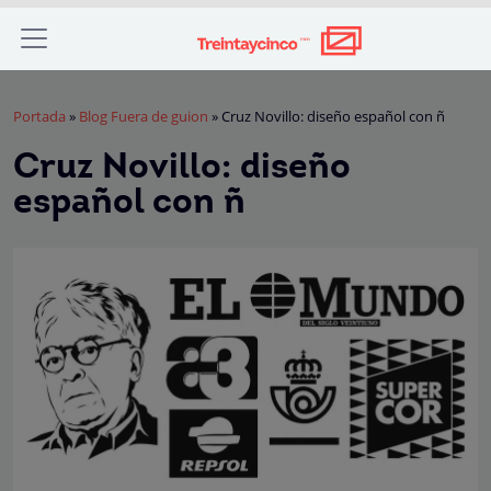
Portada
»
Blog Fuera de guion
»
Cruz Novillo: diseño español con ñ
Cruz Novillo: diseño
español con ñ