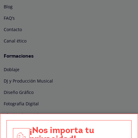
Blog
FAQ’s
Contacto
Canal ético
Formaciones
Doblaje
DJ y Producción Musical
Diseño Gráfico
Fotografía Digital
Técnico de Sonido
Edición y Postproducción de Vídeo
¡Nos importa tu