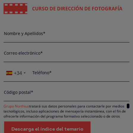
CURSO DE DIRECCIÓN DE FOTOGRAFÍA
Nombre y Apellidos*
Correo electrónico*
+34
Teléfono*
Código postal*
Grupo Northius
tratará sus datos personales para contactarle por medios
tecnológicos, incluso aplicaciones de mensajería instantánea, con el fin de
ofrecerle información del programa formativo seleccionado o de otros
directamente relacionados con el interés manifestado y, en su caso, para
tramitar la contratación correspondiente. Compartiremos su solicitud con las
Descarga el índice del temario
empresas que conforman el
Grupo Northius
, con el objeto de que estas pued