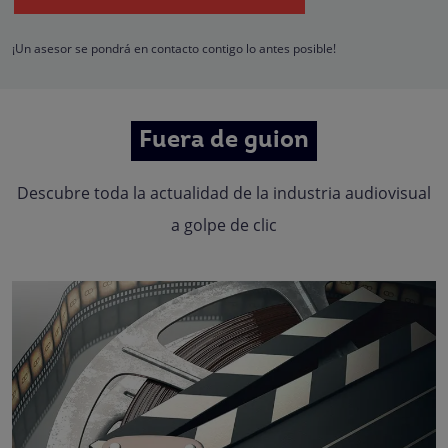
hacerle llegar la mejor oferta de productos y servicios de acuerdo a su petició
Quedan reconocidos los derechos de acceso, rectificación, supresión,
oposición, limitación, tal y como se explica en la
Política de Privacidad
.
¡Un asesor se pondrá en contacto contigo lo antes posible!
Fuera de guion
Descubre toda la actualidad de la industria audiovisual
a golpe de clic