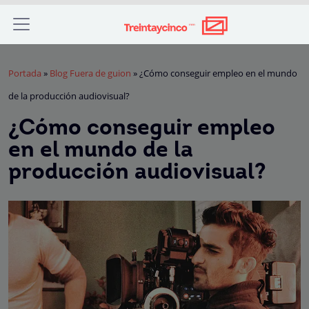
Portada
»
Blog Fuera de guion
»
¿Cómo conseguir empleo en el mundo
de la producción audiovisual?
¿Cómo conseguir empleo
en el mundo de la
producción audiovisual?