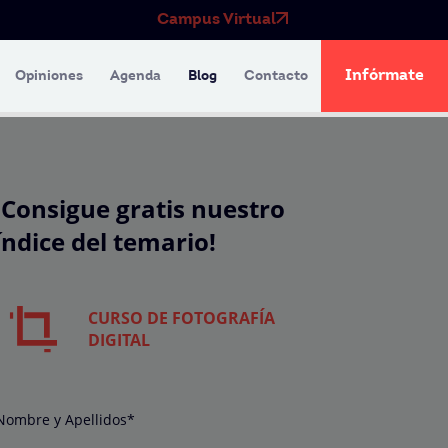
Campus Virtual
Infórmate
Opiniones
Agenda
Blog
Contacto
¡Consigue gratis nuestro
índice del temario!
CURSO DE FOTOGRAFÍA
DIGITAL
Nombre y Apellidos*