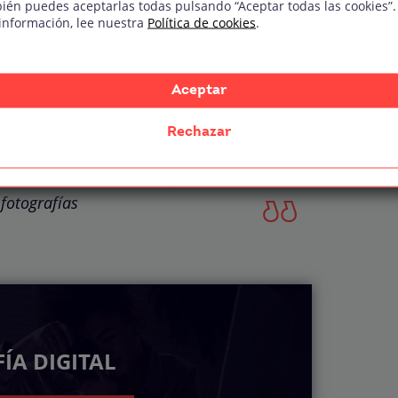
ién puedes aceptarlas todas pulsando “Aceptar todas las cookies”.
información, lee nuestra
Política de cookies
.
n en concursos en redes sociales. Esto es
la valoración tiene en cuenta la opinión del público.
s de llevarte dinero con tus fotografías.
Aceptar
Rechazar
 fotografía no es sencillo, pero
 debes saber sobre como ganar
fotografías
ÍA DIGITAL