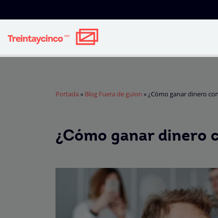
Portada
»
Blog Fuera de guion
»
¿Cómo ganar dinero con 
¿Cómo ganar dinero c