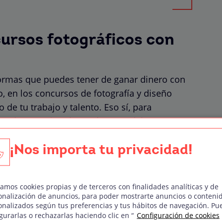
cursos fotográficos con
formas que puedes tener de ganar dinero con
, en los concursos de fotografía y diseño
de tu trabajo y talento. Eso sí, para
en dar este tipo de certámenes debes tener en
¡Nos importa tu privacidad!
r a cabo una investigación cuidadosa de qué tipos
de fotografía. Examina jurados, objetivos, premios y
n posible.
zamos cookies propias y de terceros con finalidades analíticas y de
onalización de anuncios, para poder mostrarte anuncios o conteni
en portfolio puedes participar con algunas fotos que
onalizados según tus preferencias y tus hábitos de navegación. Pu
a serie de fotografías que se ajusten a cada
gurarlas o rechazarlas haciendo clic en “
Configuración de cookies