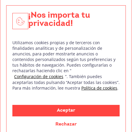
Técnico de Sonido
Edición y Postproducción de Vídeo
¡Nos importa tu
privacidad!
Nuestros sellos de calidad
Utilizamos cookies propias y de terceros con
finalidades analíticas y de personalización de
anuncios, para poder mostrarte anuncios o
contenidos personalizados según tus preferencias y
Síguenos en Redes Sociales
tus hábitos de navegación. Puedes configurarlas o
rechazarlas haciendo clic en “
Configuración de cookies
”. También puedes
aceptarlas todas pulsando “Aceptar todas las cookies”.
Para más información, lee nuestra
Política de cookies
.
Política de privacidad
Política de cookies
Aviso legal
Mapa del sitio
Treintaycinco PT
mm
Copyright © Treintaycinco
2026
Aceptar
Rechazar