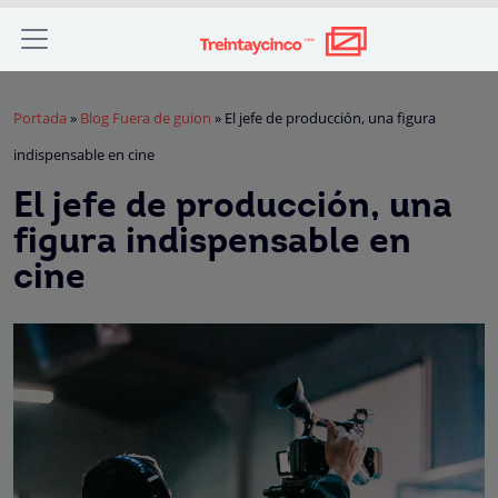
Portada
»
Blog Fuera de guion
»
El jefe de producción, una figura
indispensable en cine
El jefe de producción, una
figura indispensable en
cine