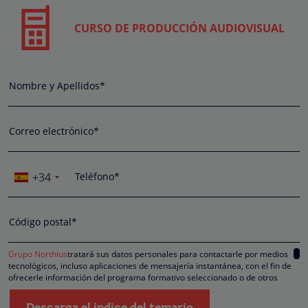
CURSO DE PRODUCCIÓN AUDIOVISUAL
Nombre y Apellidos*
Correo electrónico*
+34
Teléfono*
Código postal*
Grupo Northius
tratará sus datos personales para contactarle por medios
tecnológicos, incluso aplicaciones de mensajería instantánea, con el fin de
ofrecerle información del programa formativo seleccionado o de otros
directamente relacionados con el interés manifestado y, en su caso, para
tramitar la contratación correspondiente. Compartiremos su solicitud con las
Descarga el índice del temario