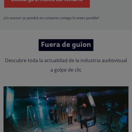
empresas que conforman el
Grupo Northius
, con el objeto de que estas pued
hacerle llegar la mejor oferta de productos y servicios de acuerdo a su petició
Quedan reconocidos los derechos de acceso, rectificación, supresión,
oposición, limitación, tal y como se explica en la
Política de Privacidad
.
¡Un asesor se pondrá en contacto contigo lo antes posible!
Fuera de guion
Descubre toda la actualidad de la industria audiovisual
a golpe de clic