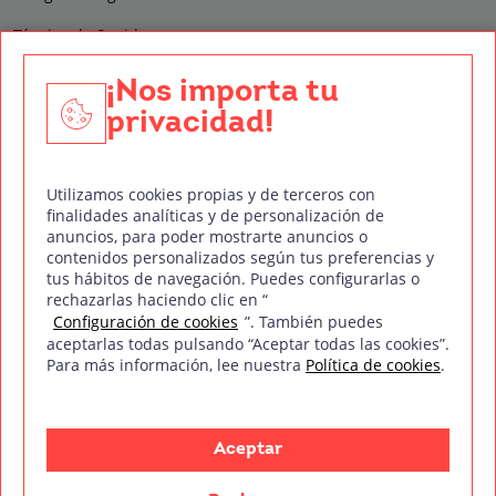
Técnico de Sonido
Edición y Postproducción de Vídeo
¡Nos importa tu
privacidad!
Nuestros sellos de calidad
Utilizamos cookies propias y de terceros con
finalidades analíticas y de personalización de
anuncios, para poder mostrarte anuncios o
contenidos personalizados según tus preferencias y
Síguenos en Redes Sociales
tus hábitos de navegación. Puedes configurarlas o
rechazarlas haciendo clic en “
Configuración de cookies
”. También puedes
aceptarlas todas pulsando “Aceptar todas las cookies”.
Para más información, lee nuestra
Política de cookies
.
Política de privacidad
Política de cookies
Aviso legal
Mapa del sitio
Treintaycinco PT
mm
Copyright © Treintaycinco
2026
Aceptar