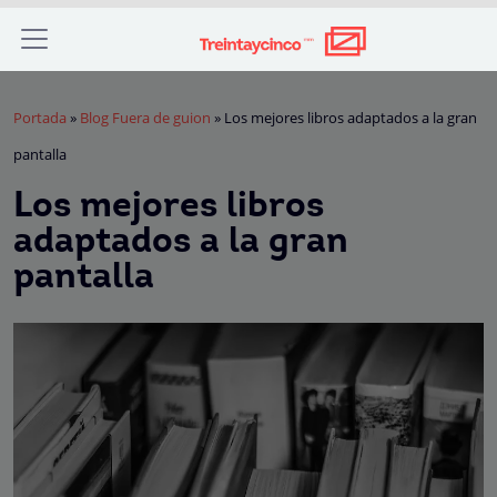
Portada
»
Blog Fuera de guion
»
Los mejores libros adaptados a la gran
pantalla
Los mejores libros
adaptados a la gran
pantalla