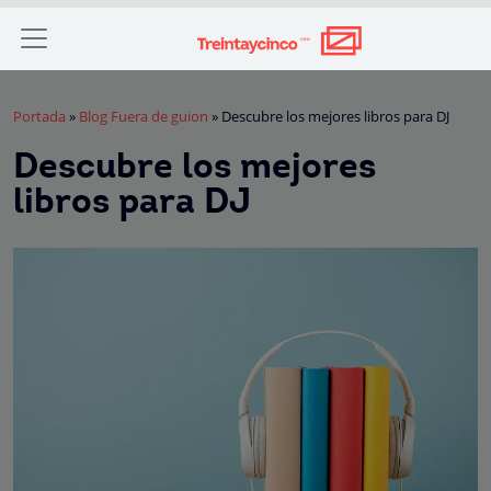
Portada
»
Blog Fuera de guion
»
Descubre los mejores libros para DJ
Descubre los mejores
libros para DJ