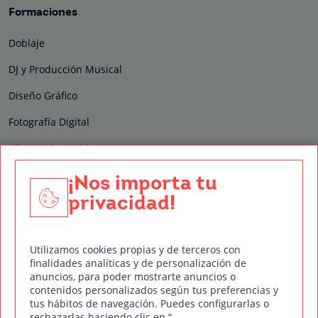
Formaciones
Doblaje
DJ y Producción Musical
Diseño Gráfico
Fotografía Digital
Técnico de Sonido
Edición y Postproducción de Vídeo
¡Nos importa tu
privacidad!
Nuestros sellos de calidad
Utilizamos cookies propias y de terceros con
finalidades analíticas y de personalización de
anuncios, para poder mostrarte anuncios o
contenidos personalizados según tus preferencias y
Síguenos en Redes Sociales
tus hábitos de navegación. Puedes configurarlas o
rechazarlas haciendo clic en “