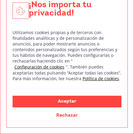
¡Nos importa tu
privacidad!
Imagen de Kelvyn Townley
Edición de fotografías de
Utilizamos cookies propias y de terceros con
lightpainting: Mejora tus resultados
finalidades analíticas y de personalización de
anuncios, para poder mostrarte anuncios o
contenidos personalizados según tus preferencias y
La edición es una parte clave del proceso creativo
tus hábitos de navegación. Puedes configurarlas o
en el lightpainting. Aunque tus fotos ya puedan
rechazarlas haciendo clic en “
Configuración de cookies
”. También puedes
verse impresionantes directamente desde la
aceptarlas todas pulsando “Aceptar todas las cookies”.
cámara, un buen retoque puede ayudarte a
Para más información, lee nuestra
Política de cookies
.
resaltar los efectos de luz y corregir pequeños
detalles.
Aceptar
Software de edición básico y avanzado
Rechazar
Para editar tus fotografías tienes muchas
opciones, desde programas profesionales hasta