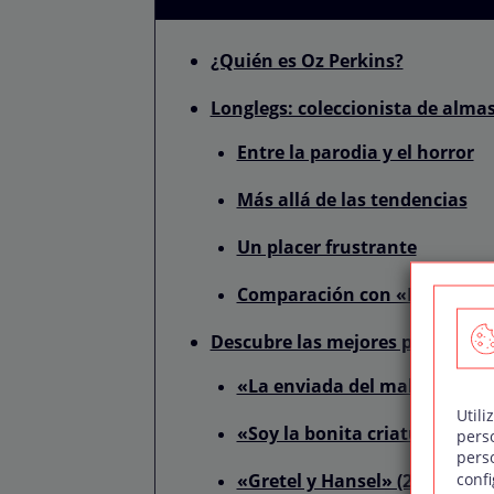
¿Quién es Oz Perkins?
Longlegs: coleccionista de almas
Entre la parodia y el horror
Más allá de las tendencias
Un placer frustrante
Comparación con «El silencio
Descubre las mejores películas 
«La enviada del mal» (2015)
Utili
«Soy la bonita criatura que v
pers
pers
confi
«Gretel y Hansel» (2020)