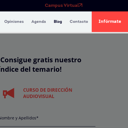
Campus Virtual
Infórmate
Opiniones
Agenda
Blog
Contacto
¡Consigue gratis nuestro
índice del temario!
CURSO DE DIRECCIÓN
AUDIOVISUAL
Nombre y Apellidos*