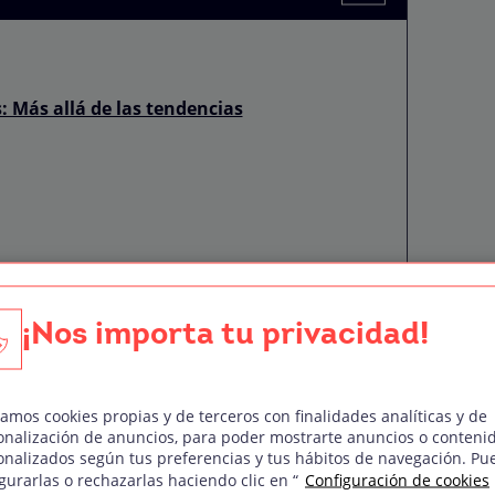
: Más allá de las tendencias
 de los corderos»
¡Nos importa tu privacidad!
de Oz Perkins
zamos cookies propias y de terceros con finalidades analíticas y de
ive en esta casa» (2016)
onalización de anuncios, para poder mostrarte anuncios o conteni
onalizados según tus preferencias y tus hábitos de navegación. Pu
gurarlas o rechazarlas haciendo clic en “
Configuración de cookies